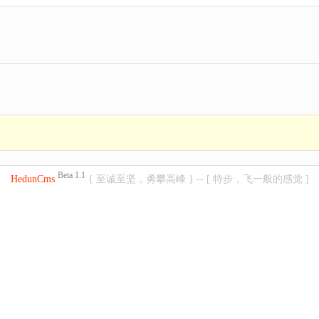
Beta 1.1
HedunCms
{ 至诚至坚，勇攀高峰 } -- [ 特步，飞一般的感觉 ]