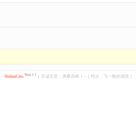
Beta 1.1
HedunCms
{ 至诚至坚，勇攀高峰 } -- [ 特步，飞一般的感觉 ]