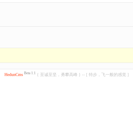
Beta 1.1
HedunCms
{ 至诚至坚，勇攀高峰 } -- [ 特步，飞一般的感觉 ]